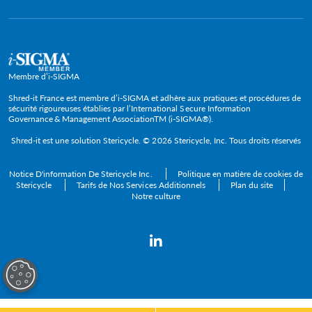
Gouvernement et fonction publique
FAQ
Recyclage DEEE
Grandes entreprises
Cadres dirigeants
TPE
Membre d’i-SIGMA
PME et ETI
Shred-it France est membre d’i-SIGMA et adhère aux pratiques et procédures de
sécurité rigoureuses établies par l’International Secure Information
Governance & Management AssociationTM (i-SIGMA®).
Secteurs
Shred-it est une solution
Stericycle
. © 2026 Stericycle, Inc. Tous droits réservés
Notice D'information De Stericycle Inc.
Politique en matière de cookies de
Stericycle
Tarifs de Nos Services Additionnels
Plan du site
Notre culture