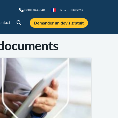
0800 844 848
FR
Carrières
Demander un devis gratuit
ontact
s documents