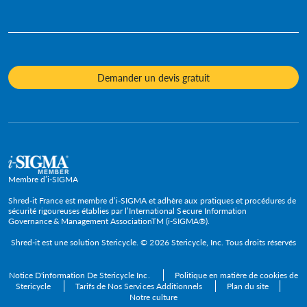
Posters
Destruction de Disque Dur
Diversité et inclusion
Services juridiques
Fiches d'information
Destruction de Matériel Informatique
Notre culture
Assurance
Vidéos
Destruction d'Archives
Contacts presse
Hôtels & Hôtellerie
Livres blancs - Études de cas
Demander un devis gratuit
Service Ponctuel de Destruction de Documents
Procédures et valeurs
Responsables informatiques
Évaluation
Destruction de Produits Spécifiques
Gouvernement et fonction publique
FAQ
Recyclage DEEE
Grandes entreprises
Cadres dirigeants
TPE
Membre d’i-SIGMA
PME et ETI
Shred-it France est membre d’i-SIGMA et adhère aux pratiques et procédures de
sécurité rigoureuses établies par l’International Secure Information
Governance & Management AssociationTM (i-SIGMA®).
Secteurs
Shred-it est une solution
Stericycle
. © 2026 Stericycle, Inc. Tous droits réservés
Notice D'information De Stericycle Inc.
Politique en matière de cookies de
Stericycle
Tarifs de Nos Services Additionnels
Plan du site
Notre culture