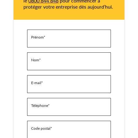
le
0800 844 848
pour commencer à
protéger votre entreprise dès aujourd’hui.
Prénom
*
Nom
*
E-mail
*
Téléphone
*
Code postal
*