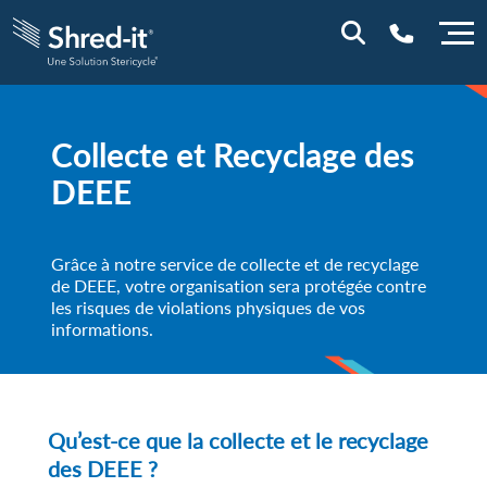
0800 844 848
Collecte et Recyclage des
DEEE
Grâce à notre service de collecte et de recyclage
de DEEE, votre organisation sera protégée contre
les risques de violations physiques de vos
informations.
Qu’est-ce que la collecte et le recyclage
des DEEE ?