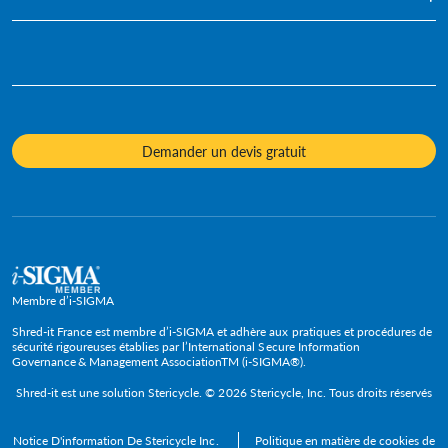
Services financiers
Infographie
Destruction de Documents Confidentiels
Développement durable
Ressources humaines
Posters
Destruction de Disque Dur
Diversité et inclusion
Services juridiques
Fiches d'information
Destruction de Matériel Informatique
Notre culture
Assurance
Vidéos
Destruction d'Archives
Contacts presse
Hôtels & Hôtellerie
Livres blancs - Études de cas
Demander un devis gratuit
Service Ponctuel de Destruction de Documents
Procédures et valeurs
Responsables informatiques
Évaluation
Destruction de Produits Spécifiques
Gouvernement et fonction publique
FAQ
Recyclage DEEE
Grandes entreprises
Cadres dirigeants
TPE
Membre d’i-SIGMA
PME et ETI
Shred-it France est membre d’i-SIGMA et adhère aux pratiques et procédures de
sécurité rigoureuses établies par l’International Secure Information
Governance & Management AssociationTM (i-SIGMA®).
Secteurs
Shred-it est une solution
Stericycle
. © 2026 Stericycle, Inc. Tous droits réservés
Notice D'information De Stericycle Inc.
Politique en matière de cookies de