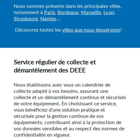
Nous sommes présents dans les principales villes,
notamment à
Paris
,
Bordeaux
,
M
arseille
,
Lyon
,
S
trasbourg
,
N
antes
….
Découvrez toutes les
villes que nous desservons
!
Service régulier de collecte et
démantèlement des DEEE
Nous établissons avec vous un calendrier de
collecte adapté à vos besoins, assurant une
collecte et un démantèlement continus et sécurisés
de votre équipement. En choisissant ce service,
vous bénéficiez d'une solution pratique et
sécurisée pour la gestion continue de vos
équipements, contribuant ainsi à la protection de
vos données sensibles et au respect des normes de
confidentialité en vigueur.