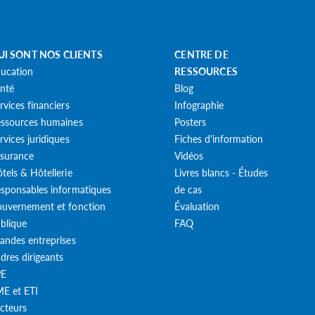
UI SONT NOS CLIENTS
CENTRE DE
ucation
RESSOURCES
nté
Blog
rvices financiers
Infographie
ssources humaines
Posters
rvices juridiques
Fiches d'information
surance
Vidéos
tels & Hôtellerie
Livres blancs - Études
sponsables informatiques
de cas
uvernement et fonction
Évaluation
blique
FAQ
andes entreprises
dres dirigeants
PE
E et ETI
cteurs