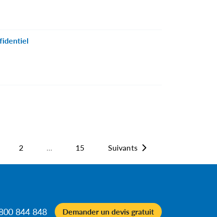
fidentiel
2
...
15
Suivants
0800 844 848
Demander un devis gratuit