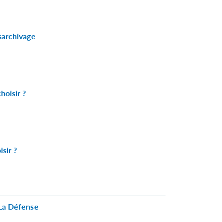
sarchivage
hoisir ?
isir ?
 La Défense