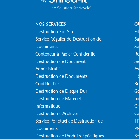
NOS SERVICES
Q
Destruction Sur Site
Éd
Service Régulier de Destruction de
Sa
Documents
Se
Conteneur à Papier Confidentiel
Re
Destruction de Document
Se
Administratif
As
Destruction de Documents
Hô
Confidentiels
Re
Destruction de Disque Dur
Go
Destruction de Matériel
pu
Informatique
Gr
Destruction d'Archives
Ca
Service Ponctuel de Destruction de
T
Documents
PM
Destruction de Produits Spécifiques
Se