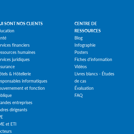
UI SONT NOS CLIENTS
CENTRE DE
ucation
RESSOURCES
nté
Blog
rvices financiers
Infographie
ssources humaines
Posters
rvices juridiques
Fiches d'information
surance
Vidéos
tels & Hôtellerie
Livres blancs - Études
sponsables informatiques
de cas
uvernement et fonction
Évaluation
blique
FAQ
andes entreprises
dres dirigeants
PE
E et ETI
cteurs