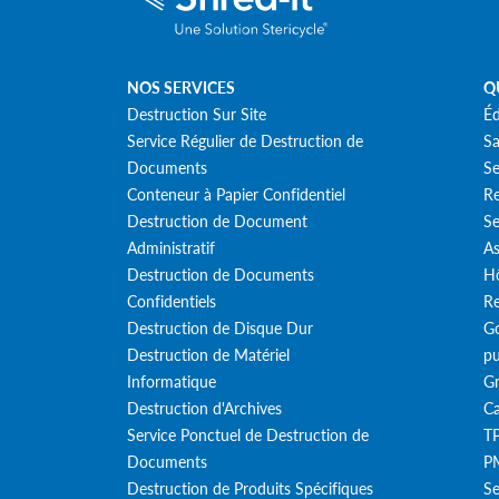
NOS SERVICES
Q
Destruction Sur Site
Éd
Service Régulier de Destruction de
Sa
Documents
Se
Conteneur à Papier Confidentiel
Re
Destruction de Document
Se
Administratif
As
Destruction de Documents
Hô
Confidentiels
Re
Destruction de Disque Dur
Go
Destruction de Matériel
pu
Informatique
Gr
Destruction d'Archives
Ca
Service Ponctuel de Destruction de
T
Documents
PM
Destruction de Produits Spécifiques
Se