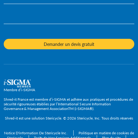
Infographie
Destruction de Documents Confidentiels
Développement durable
Ressources humaines
Posters
Destruction de Disque Dur
Diversité et inclusion
Services juridiques
Fiches d'information
Destruction de Matériel Informatique
Notre culture
Assurance
Vidéos
Destruction d'Archives
Contacts presse
Hôtels & Hôtellerie
Livres blancs - Études de cas
Demander un devis gratuit
Service Ponctuel de Destruction de Documents
Procédures et valeurs
Responsables informatiques
Évaluation
Destruction de Produits Spécifiques
Gouvernement et fonction publique
FAQ
Recyclage DEEE
Grandes entreprises
Cadres dirigeants
TPE
Membre d’i-SIGMA
PME et ETI
Shred-it France est membre d’i-SIGMA et adhère aux pratiques et procédures de
sécurité rigoureuses établies par l’International Secure Information
Governance & Management AssociationTM (i-SIGMA®).
Secteurs
Shred-it est une solution
Stericycle
. © 2026 Stericycle, Inc. Tous droits réservés
Notice D'information De Stericycle Inc.
Politique en matière de cookies de
Stericycle
Tarifs de Nos Services Additionnels
Plan du site