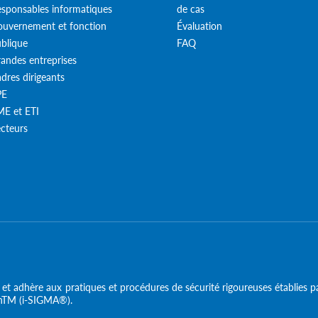
sponsables informatiques
de cas
uvernement et fonction
Évaluation
blique
FAQ
andes entreprises
dres dirigeants
PE
E et ETI
cteurs
t adhère aux pratiques et procédures de sécurité rigoureuses établies pa
nTM (i-SIGMA®).