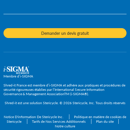
Posters
Destruction de Disque Dur
Diversité et inclusion
Services juridiques
Fiches d'information
Destruction de Matériel Informatique
Notre culture
Assurance
Vidéos
Destruction d'Archives
Contacts presse
Hôtels & Hôtellerie
Livres blancs - Études de cas
Demander un devis gratuit
Service Ponctuel de Destruction de Documents
Procédures et valeurs
Responsables informatiques
Évaluation
Destruction de Produits Spécifiques
Gouvernement et fonction publique
FAQ
Recyclage DEEE
Grandes entreprises
Cadres dirigeants
TPE
Membre d’i-SIGMA
PME et ETI
Shred-it France est membre d’i-SIGMA et adhère aux pratiques et procédures de
sécurité rigoureuses établies par l’International Secure Information
Governance & Management AssociationTM (i-SIGMA®).
Secteurs
Shred-it est une solution
Stericycle
. © 2026 Stericycle, Inc. Tous droits réservés
Notice D'information De Stericycle Inc.
Politique en matière de cookies de
Stericycle
Tarifs de Nos Services Additionnels
Plan du site
Notre culture