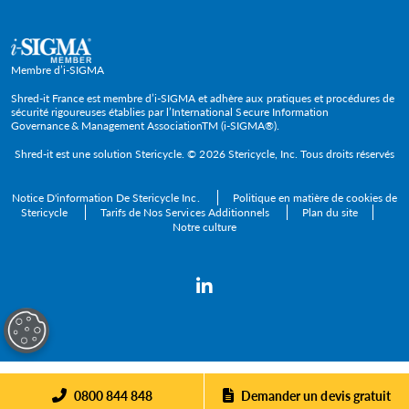
Grandes entreprises
Cadres dirigeants
TPE
Membre d’i-SIGMA
PME et ETI
Shred-it France est membre d’i-SIGMA et adhère aux pratiques et procédures de
sécurité rigoureuses établies par l’International Secure Information
Governance & Management AssociationTM (i-SIGMA®).
Secteurs
Shred-it est une solution
Stericycle
. © 2026 Stericycle, Inc. Tous droits réservés
Notice D'information De Stericycle Inc.
Politique en matière de cookies de
Stericycle
Tarifs de Nos Services Additionnels
Plan du site
Notre culture
0800 844 848
Demander un devis gratuit